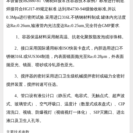
本设备按
JB2880-81
《钢制焊接常压容器技术条例》标准进行制造
.
焊接符合
HGJ17-89
规定标准
.
达到
JB4730-94
Ⅰ级验收标准
,
并以
0.3Mpa
进行密闭试验
.
采用进口
316L
不锈钢材料制成
.
罐体内光洁度
达
Ra
≤
0.26um,
输液管内光洁度达
Ra
≤
0.25um,
完全符合
GMP
要求
.
1
、容器保温材料采用耐高温、抗老化聚胺脂发泡或珍珠棉。
2
、接口采用国际通用标准
ISO
快装卡盘式，内胆选用进口不
锈钢
316L
或
SUS304
制造，内表面镜面抛光至
Ra
≤
0.28
μ
m
，外表面
抛亚光、镜面、喷砂或冷轧原色亚光。
3
、搅拌器的密封采用进口卫生级机械搅拌密封或磁力全密封
搅拌装置，搅拌转速可任选。
4
、管口设有液位计口（静压式、电容式、无触点式、超声波
式、玻璃管式）、空气呼吸口、温度计（数显式或表盘式）、
CIP
清洗口、视镜、防爆视灯（视镜视灯一体化）、
SIP
灭菌口、进出
液口及卫生人孔等。
主要技术参数