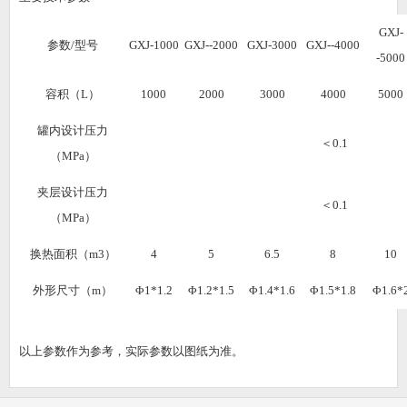
GXJ-
参数
/
型号
GXJ-1000
GXJ--2000
GXJ-3000
GXJ--4000
-5000
容积（
L
）
1000
2000
3000
4000
5000
罐内设计压力
＜
0.1
（
MPa
）
夹层设计压力
＜
0.1
（
MPa
）
换热面积（
m3
）
4
5
6.5
8
10
外形尺寸（
m
）
Φ
1*1.2
Φ
1.2*1.5
Φ
1.4*1.6
Φ
1.5*1.8
Φ
1.6*
以上参数作为参考，实际参数以图纸为准。