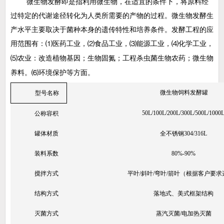
微生物发酵即是指利用微生物，在适宜的条件下，将原料经
过特定的代谢途径转化为人类所需要的产物的过程。微生物发酵生
产水平主要取决于菌种本身的遗传特性和培养条件。发酵工程的应
用范围有：
医药工业，
食品工业，
能源工业，
化学工业，
⑴
⑵
⑶
⑷
农业：改造植物基因；生物固氮；工程杀虫菌生物农药；微生物
⑸
养料。
环境保护等方面。
⑹
微生物饲料发酵罐
型号名称
50L/100L/200L/300L/500L/1000
公称容积
罐体材质
全不锈钢304/316L
装料系数
80%-90%
搅拌方式
平叶/斜叶/弯叶/箭叶（根据客户要求
结构方式
落地式、美式框架结构
灭菌方式
蒸汽灭菌/电加热灭菌