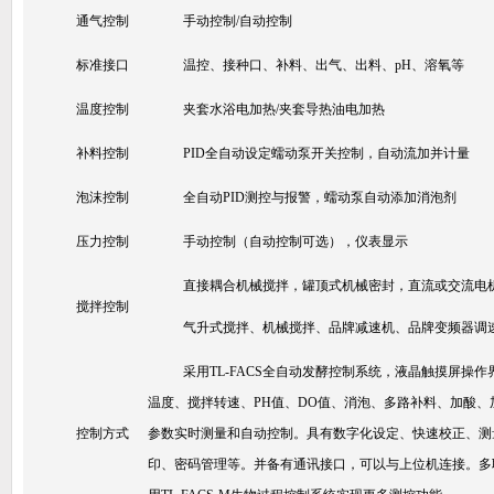
通气控制
手动控制/自动控制
标准接口
温控、接种口、补料、出气、出料、pH、溶氧等
温度控制
夹套水浴电加热/夹套导热油电加热
补料控制
PID全自动设定蠕动泵开关控制，自动流加并计量
泡沫控制
全自动PID测控与报警，蠕动泵自动添加消泡剂
压力控制
手动控制（自动控制可选），仪表显示
直接耦合机械搅拌，罐顶式机械密封，直流或交流电
搅拌控制
气升式搅拌、机械搅拌、品牌减速机、品牌变频器调
采用TL-FACS全自动发酵控制系统，液晶触摸屏操作
温度、搅拌转速、PH值、DO值、消泡、多路补料、加酸、
控制方式
参数实时测量和自动控制。具有数字化设定、快速校正、测
印、密码管理等。并备有通讯接口，可以与上位机连接。多