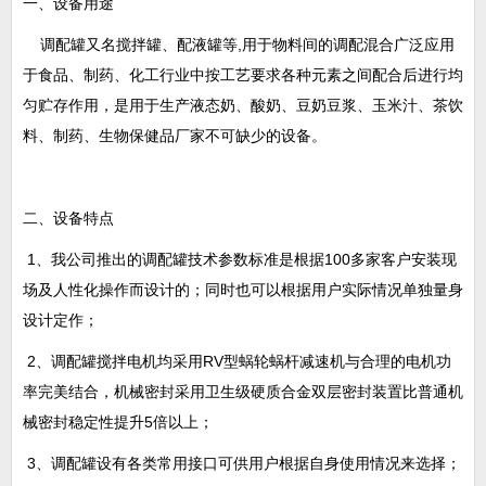
一、设备用途
调配罐
又名搅拌罐、
配液罐
等,用于物料间的调配混合广泛应
用
于
食品
、
制药、化工行业中按工艺要求各种元素之间
配合后进行均
匀贮存作用，是
用于生产液态奶
、
酸奶、豆奶豆浆、玉米汁、茶饮
料、
制药
、生物保健品
厂家不可缺少的设备。
二、设备
特点
1、我公司推出的调配罐技术参数标准是根据100多家客户安装现
场及人性化操作而设计的；同时也可以根据用户实际情况单独量身
设计定作；
2
、
调配罐
搅拌
电机均采用RV型蜗轮蜗杆减速机与合理的电机功
率完美结合，机械
密封采用
卫生级硬质合金双层
密封装置
比普通机
械密封稳定性提升5倍以上；
3
、
调配罐
设有
各类常用接口可供用户根据自身使用情况来选择；