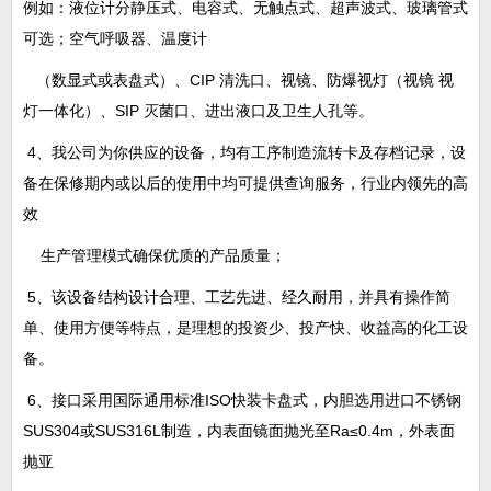
例如：液位计分
静压式、电容式、无触点式、超声波式、玻璃管
式
可选；
空气呼吸器、温度计
（数显式或表盘式）、
CIP
清洗口、视镜、防爆视灯（视镜
视
灯一体化）、
SIP 灭菌口、进出液口及卫生人孔等。
4
、
我公司为你供应的设备，均有工序制造流转卡及存档记录，设
备在保修期内或以后的使用中均可提供查询服务，行业内领先的高
效
生产管理模式确保优质的产品质量；
5
、该设备结构设计合理、工艺先进、经久耐用，并具有操作简
单、使用方便等特点，是理想的投资少、投产快、收益高的化工设
备。
6
、接口采用国际通用标准
ISO快装卡盘式，内胆选用进口不锈钢
SUS304
或
SUS316L
制造，内表面镜面抛光至
Ra≤0.4m，外表面
抛亚