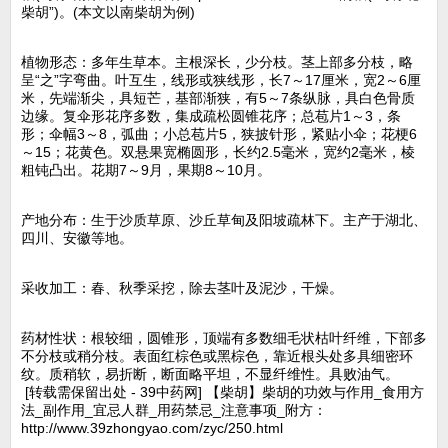
柴胡”)。(本文以南柴胡为例)
植物形态：多年生草本。主根深长，少分枝。茎上部多分枝，略
呈“之”字弯曲。叶互生，线形或狭线形，长7～17厘米，宽2～6厘
米，先端渐尖，具短芒，基部渐狭，有5～7条纵脉，具白色骨质
边缘。复伞形花序多数，集成疏松圆锥花序；总苞片1～3，条
形；伞幅3～8，弧曲；小总苞片5，狭披针形，紧贴小伞；花梗6
～15；花黄色。双悬果宽椭圆形，长约2.5毫米，宽约2毫米，棱
粗钝凸出。花期7～9月，果期8～10月。
产地分布：生于沙质草原、沙丘草甸及阳坡疏林下。主产于湖北、
四川、安徽等地。
采收加工：春、秋季采挖，除去茎叶及泥沙，干燥。
药材性状：根较细，圆锥形，顶端有多数细毛状枯叶纤维，下部多
不分枝或稍分枝。表面红棕色或黑棕色，靠近根头处多具细密环
纹。质稍软，易折断，断面略平坦，不显纤维性。具败油气。
[转载需保留出处 - 39中药网] 【柴胡】柴胡的功效与作用_食用方
法_副作用_宜忌人群_用药禁忌_注意事项_附方：
http://www.39zhongyao.com/zyc/250.html