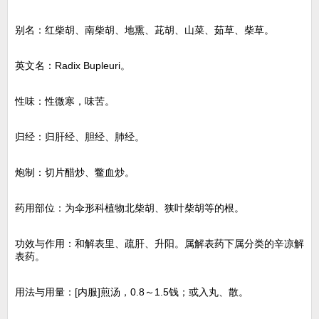
别名：红柴胡、南柴胡、地熏、茈胡、山菜、茹草、柴草。
英文名：Radix Bupleuri。
性味：性微寒，味苦。
归经：归肝经、胆经、肺经。
炮制：切片醋炒、鳖血炒。
药用部位：为伞形科植物北柴胡、狭叶柴胡等的根。
功效与作用：和解表里、疏肝、升阳。属解表药下属分类的辛凉解
表药。
用法与用量：[内服]煎汤，0.8～1.5钱；或入丸、散。