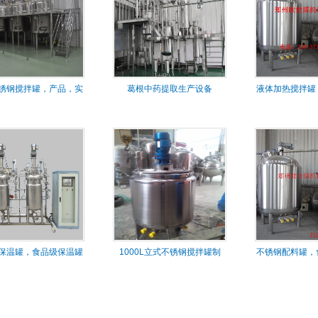
锈钢搅拌罐，产品，实
葛根中药提取生产设备
液体加热搅拌罐
物
罐
保温罐，食品级保温罐
1000L立式不锈钢搅拌罐制
不锈钢配料罐，
加