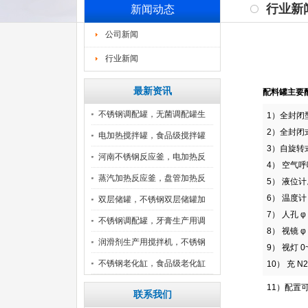
行业新
新闻动态
公司新闻
行业新闻
最新资讯
配料罐主要
不锈钢调配罐，无菌调配罐生
1）全封闭型
2）全封闭
产
电加热搅拌罐，食品级搅拌罐
3）自旋转式
供
河南不锈钢反应釜，电加热反
4） 空气呼
应
蒸汽加热反应釜，盘管加热反
5） 液位计
6） 温度计 0
应
双层储罐，不锈钢双层储罐加
7） 人孔 φ 
工
不锈钢调配罐，牙膏生产用调
8） 视镜 φ 
配
润滑剂生产用搅拌机，不锈钢
9） 视灯 0~
搅
不锈钢老化缸，食品级老化缸
10） 充 N
河
11）配置
联系我们