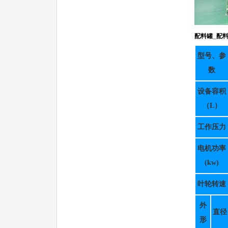
配料罐
_配
型号、参
数
设备容积
（L）
工作压力
电机功率
(kw)
叶轮转速
外
直径
形