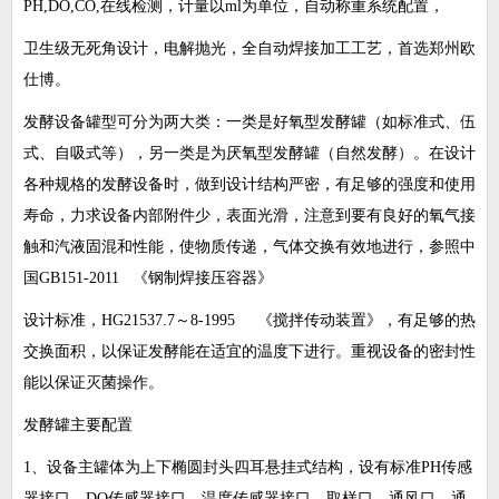
PH,DO,CO,
在线检测，计量以
ml
为单位，自动称重系统配置，
卫生级无死角设计，电解抛光，全自动焊接加工工艺，首选
郑州欧
仕博
。
发酵设备罐型可分为两大类：一类是好氧型发酵罐（如标准式、伍
式、自吸式等），另一类是为厌氧型发酵罐（自然发酵）。在设计
各种规格的发酵设备时，做到设计结构严密，有足够的强度和使用
寿命，力求设备内部附件少，表面光滑，注意到要有良好的氧气接
触和汽液固混和性能，使物质传递，气体交换有效地进行，参照中
国
GB151-2011
《钢制焊接压容器》
设计标准，
HG21537.7
～
8-1995
《搅拌传动装置》，有足够的热
交换面积，以保证发酵能在适宜的温度下进行。重视设备的密封性
能以保证灭菌操作。
发酵罐主要配置
1
、设备主罐体为上下椭圆封头四耳悬挂式结构，设有标准
PH
传感
器接口、
DO
传感器接口、温度传感器接口、取样口、通风口、通