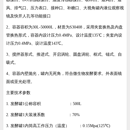
风、排气口、压力表口、接种口、补糖口、大视角罐内液位观察视
镜及快开人孔等功能接口
2
、容器容积为
30L
-
50000L
，材质为
S30408
，采用夹套换热及内盘
管换热形式，容器内设计压力
0.4MPa
、设计温度
135
℃；夹套内设
计压力
0.4MPa
、设计温度
143
℃。
3
、搅拌器形式、推进式、开启涡轮、圆盘涡轮、框式、锚式、自
吸式。
4
、容器内壁抛光，罐内无死角，符合微生物发酵要求。外表面镜
面或亚光处理。
主要技术参数
1.
发酵罐
1
公称容积 ：
500L
2.
发酵罐
1
大装液系数 ：
70%
3.
发酵罐
1
内筒高工作压力（温度） ：
0.15Mpa(125
℃
)