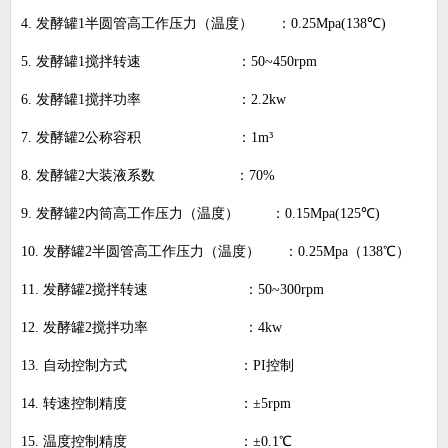
4.
发酵罐
1
半圆管高工作压力（温度） ：
0.25Mpa(138
℃
)
5.
发酵罐
1
搅拌转速 ：
50~450rpm
6.
发酵罐
1
搅拌功率 ：
2.2kw
7.
发酵罐
2
公称容积 ：
1m
³
8.
发酵罐
2
大装液系数 ：
70%
9.
发酵罐
2
内筒高工作压力（温度） ：
0.15Mpa(125
℃
)
10.
发酵罐
2
半圆管高工作压力（温度） ：
0.25Mpa
（
138
℃）
11.
发酵罐
2
搅拌转速 ：
50~300rpm
12.
发酵罐
2
搅拌功率 ：
4kw
13.
自动控制方式 ：
PI
控制
14.
转速控制精度 ：±
5rpm
15.
温度控制精度 ：±
0.1
℃