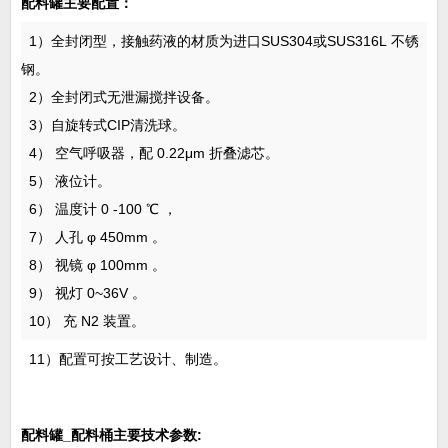
配料罐主要配置：
1）全封闭型，接触药液的材质为进口SUS304或SUS316L 不锈
钢。
2）全封闭式无泄漏搅拌设备。
3）自旋转式CIP清洗球。
4） 空气呼吸器，配 0.22μm 折叠滤芯。
5） 液位计。
6） 温度计 0 -100 ℃ ，
7） 人孔 φ 450mm 。
8） 视镜 φ 100mm 。
9） 视灯 0~36V 。
10） 充 N2 装置。
11）配置可按工艺设计、制造。
配料罐
_配料桶主要技术参数: