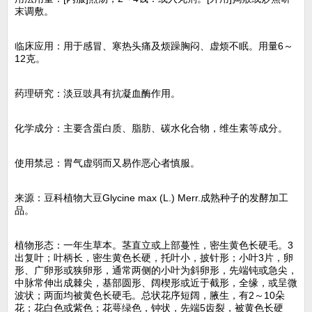
末调敷。
临床应用：用于感冒、寒热头痛及烦躁胸闷、虚烦不眠。用量6～
12克。
药理研究：淡豆豉具有抗凝血酶作用。
化学成分：主要含蛋白质、脂肪、碳水化合物，维生素等成分。
使用禁忌：胃气虚弱而又易作恶心者慎服。
来源：豆科植物大豆Glycine max (L.) Merr.成熟种子的发酵加工
品。
植物形态：一年生草本。茎直立或上部蔓性，密生黄色长硬毛。3
出复叶；叶柄长，密生黄色长硬，托叶小，披针形；小叶3片，卵
形、广卵形或狭卵形，通常两侧的小叶为斜卵形，先端钝或急尖，
中脉常伸出成棘尖，基部圆形、阔楔形或近于截形，全缘，或呈微
波状；两面均被黄色长硬毛。总状花序短阔，腋生，有2～10朵
花；花白色或紫色；花萼绿色，钟状，先端5齿裂，被黄色长硬