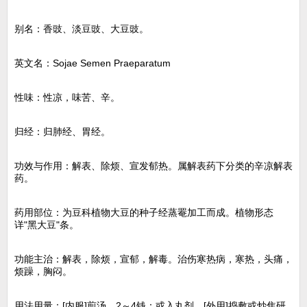
别名：香豉、淡豆豉、大豆豉。
英文名：Sojae Semen Praeparatum
性味：性凉，味苦、辛。
归经：归肺经、胃经。
功效与作用：解表、除烦、宣发郁热。属解表药下分类的辛凉解表
药。
药用部位：为豆科植物大豆的种子经蒸罨加工而成。植物形态
详"黑大豆"条。
功能主治：解表，除烦，宣郁，解毒。治伤寒热病，寒热，头痛，
烦躁，胸闷。
用法用量：[内服]煎汤，2～4钱：或入丸剂。[外用]捣敷或炒焦研