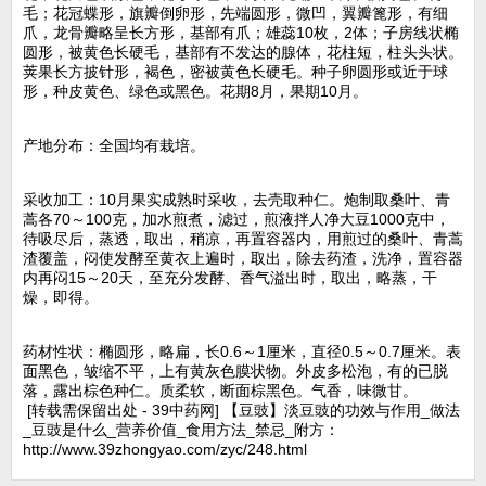
毛；花冠蝶形，旗瓣倒卵形，先端圆形，微凹，翼瓣篦形，有细
爪，龙骨瓣略呈长方形，基部有爪；雄蕊10枚，2体；子房线状椭
圆形，被黄色长硬毛，基部有不发达的腺体，花柱短，柱头头状。
荚果长方披针形，褐色，密被黄色长硬毛。种子卵圆形或近于球
形，种皮黄色、绿色或黑色。花期8月，果期10月。
产地分布：全国均有栽培。
采收加工：10月果实成熟时采收，去壳取种仁。炮制取桑叶、青
蒿各70～100克，加水煎煮，滤过，煎液拌人净大豆1000克中，
待吸尽后，蒸透，取出，稍凉，再置容器内，用煎过的桑叶、青蒿
渣覆盖，闷使发酵至黄衣上遍时，取出，除去药渣，洗净，置容器
内再闷15～20天，至充分发酵、香气溢出时，取出，略蒸，干
燥，即得。
药材性状：椭圆形，略扁，长0.6～1厘米，直径0.5～0.7厘米。表
面黑色，皱缩不平，上有黄灰色膜状物。外皮多松泡，有的已脱
落，露出棕色种仁。质柔软，断面棕黑色。气香，味微甘。
[转载需保留出处 - 39中药网] 【豆豉】淡豆豉的功效与作用_做法
_豆豉是什么_营养价值_食用方法_禁忌_附方：
http://www.39zhongyao.com/zyc/248.html