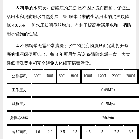
3.科学的水流设计使罐底的沉淀 物不因水流而翻起，保证生
活用水和消防用水自然分层，经 罐体出来的生活用水的混浊度降
低 48.5% ； 但水压却明显的增加。有利于提高生活用水和 消防
用水设施的性能。
4.不锈钢罐无需经常清洗；水中的沉淀物质只而定期打开罐
底的排污阀便可排出。每 3 年可用简易设 备清除水垢一次，大大
降低清洗费用和完全避免人体细菌病毒污染。
公称容积
300L
500L
600L
800L
1000L
1200L
2000L
3000L
工作压力
0.09MPa
试验压力
0.15Mpa
搅拌器转速
36r/min
冷却面积
1.6
2.0
2.5
3.5
4.5
5
7.5
8.5