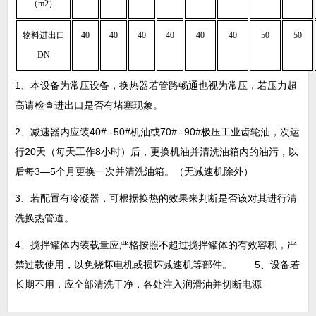
（m2）
物料进出口
40
40
40
40
40
40
50
50
DN
1、
本设备为常压设备，换热器若管路畅通也视为常压，若压力超
高请检查进出口是否有堵塞现象。
2、
减速器内应装
40#--50#
机油或
70#--90#
极压工业齿轮油，次运
行
20
天（每天工作
8
小时）后，更换机油并清洗油箱内的油污，以
后每
3—5
个月更换一次并清洗油箱。（无减速机除外）
3、
若配置有冷凝器，可根据换热的效果来判断是否该对其进行清
洗换热管道。
4、
搅拌罐体内装载量应严格按照不超过搅拌罐体的有效容积，严
禁过载使用，以免烧坏电机或损坏减速机等部件。
5
、设备若
长期不用，应全部清洗干净，各处注入润滑油并切断电源