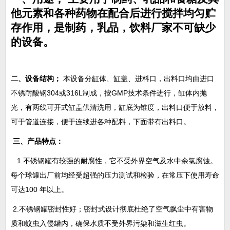
他元素和各种药物在配合后进行搅拌均匀贮
存作用，是制药，乳品，饮料厂家不可缺少
的设备。
二、设备结构；
本设备分缸体、缸盖、进料口，出料口均由进口
不锈耐酸钢
304或316L制成，按GMP技术条件进行，缸体内抛
光，有两线可开式缸盖供清洗用，缸底为锥度，出料口便于放料，
可于管道连接，便于连续进各种配料，下面带有出料口。
三、产品特点：
1.不锈钢罐有较强的耐腐性，它不受外界空气及水中余氯腐蚀。
每个球罐出厂前均经受超强的压力测试和检验，在常压下使用寿命
可达100 年以上。
2.不锈钢罐密封性好；密封式设计彻底杜绝了空气飘尘中有害物
质和蚊虫入侵罐内，确保水质不受外界污染和滋生红虫。