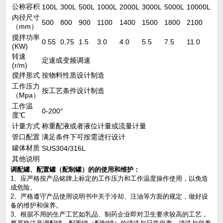
公称容积
100L
300L
500L
1000L
2000L
3000L
5000L
10000L
内径尺寸
500
800
900
1100
1400
1500
1800
2100
（mm）
搅拌功率
0.55
0.75
1.5
3.0
4.0
5.5
7.5
11.0
(KW)
转速
定速或变频调速
(r/m)
搅拌形式
按物料性质设计制造
工作压力
按工艺条件设计制造
（Mpa）
工作温
0-200°
度℃
计量方式
称重配液或者液位计量或流量计量
管口配置
满足条件下可按需进行设计
罐体材质
SUS304/316L
其他说明
调配罐、配置罐（配制罐）的的使用和维护：
1、应严格按产品铭牌上标定的工作压力和工作温度操作使用，以免造
成危险。
2、严格遵守产品使用说明书中关于冷却、注油等方面的规定，做好设
备的维护和保养。
3、根据不用的生产工艺如乳品、制药企业即对卫生要求较高的工艺，